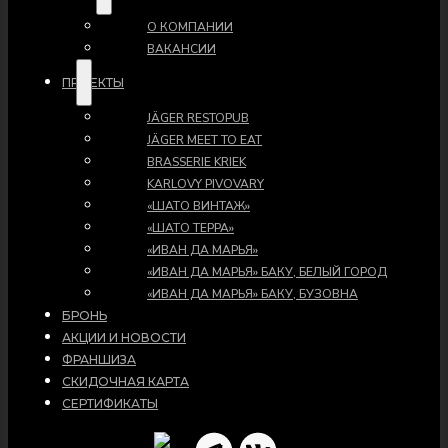
О КОМПАНИИ
ВАКАНСИИ
ПРОЕКТЫ
JÄGER RESTOPUB
JÄGER MEET TO EAT
BRASSERIE KRIEK
KARLOVY PIVOVARY
«ШАТО ВИНТАЖ»
«ШАТО ТЕРРА»
«ИВАН ДА МАРЬЯ»
«ИВАН ДА МАРЬЯ» БАКУ, БЕЛЫЙ ГОРОД
«ИВАН ДА МАРЬЯ» БАКУ, БУЗОВНА
БРОНЬ
АКЦИИ И НОВОСТИ
ФРАНШИЗА
СКИДОЧНАЯ КАРТА
СЕРТИФИКАТЫ